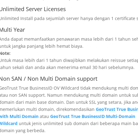
Unlimited Server Licenses
Unlimited Install pada sejumlah server hanya dengan 1 certificate s
Multi Year
Anda dapat memanfaatkan penawaran masa lebih dari 1 tahun se
untuk jangka panjang lebih hemat biaya.
Note:
Untuk masa lebih dari 1 tahun diwajibkan melakukan reissue setia
tahun sekali dan anda akan menerima email 30 hari sebelumnya.
Non SAN / Non Multi Domain support
GeoTrust True BusinessID OV Wildcard tidak mendukung multi dom
atau non SAN support. Namun mendukung multi domain untuk su
domain dari main base domain. Dan untuk SSL yang setara, jika a
memerlukan multi domain, direkomendasikan
GeoTrust True Busi
with Multi Domain
atau
GeoTrust True BusinessID Multi-Domain
Wildcard
untuk jenis unlimited sub domain dari beberapa main b
domain yang berbeda.