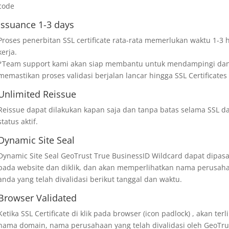
code
Issuance 1-3 days
Proses penerbitan SSL certificate rata-rata memerlukan waktu 1-3 h
kerja.
*Team support kami akan siap membantu untuk mendampingi da
memastikan proses validasi berjalan lancar hingga SSL Certificates
Unlimited Reissue
Reissue dapat dilakukan kapan saja dan tanpa batas selama SSL d
status aktif.
Dynamic Site Seal
Dynamic Site Seal GeoTrust True BusinessID Wildcard dapat dipas
pada website dan diklik, dan akan memperlihatkan nama perusah
anda yang telah divalidasi berikut tanggal dan waktu.
Browser Validated
Ketika SSL Certificate di klik pada browser (icon padlock) , akan terl
nama domain, nama perusahaan yang telah divalidasi oleh GeoTru