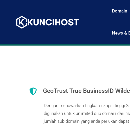
Domain
News & E

GeoTrust True BusinessID Wild
Dengan menawarkan tingkat enkripsi tinggi 25
digunakan untuk unlimited sub domain dari m
jumlah sub domain yang anda perlukan dapat di