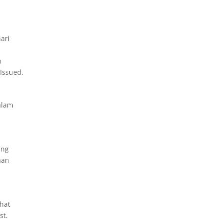
ari
n
 Issued.
alam
ang
aan
ihat
st.