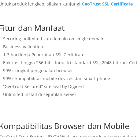
Untuk produk lengkap, silakan kunjungi
GeoTrust SSL Certificate
Fitur dan Manfaat
Securing unlimited sub domain on single domain
Business Validation
1-3 hari kerja Penerbitan SSL Certificate
Enkripsi hingga 256-bit – Industri standard SSL, 2048 bit root Cert
99%+ tingkat pengenalan browser
99%+ kompabilitas mobile devices dan smart phone
“GeoTrust Secured” site seal by Digicert
Unlimited Install di sejumlah server
Kompatibilitas Browser dan Mobile
GeoTrust True BusinessID OV Wildcard menawarkan kompabilitas 