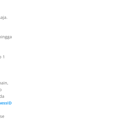
aja.
hingga
p 1
ain,
b
nda
nessID
ase