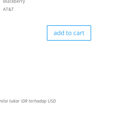
Blackberry
AT&T
add to cart
ilai tukar IDR terhadap USD