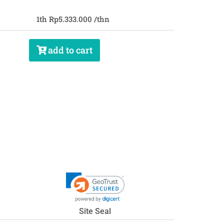
1th Rp5
.333.000
/thn
add to cart
Site Seal