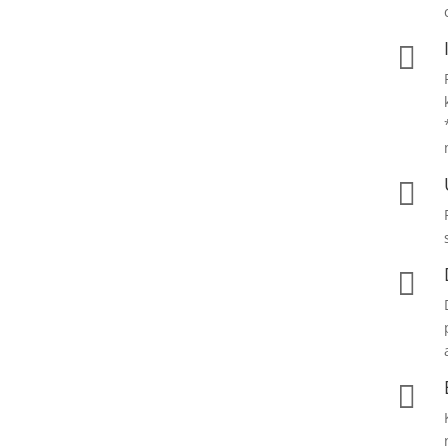



