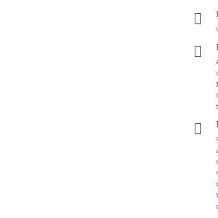


