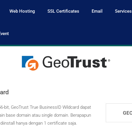
Web Hosting
SSL Certificates
Email
Services
vent
card
6-bit, GeoTrust True BusinessID Wildcard dapat
GEO
ain base domain atau single domain. Berapapun
install hanya dengan 1 certificate saja.