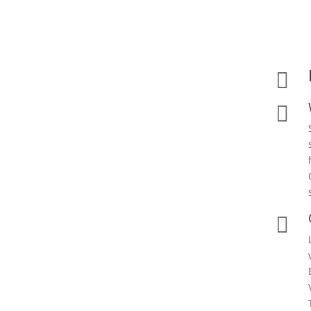


