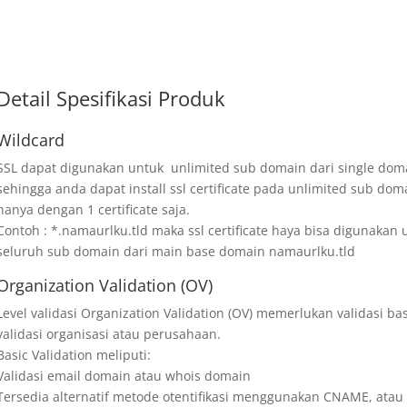
Detail Spesifikasi Produk
Wildcard
SSL dapat digunakan untuk unlimited sub domain dari single dom
sehingga anda dapat install ssl certificate pada unlimited sub dom
hanya dengan 1 certificate saja.
Contoh : *.namaurlku.tld maka ssl certificate haya bisa digunakan 
seluruh sub domain dari main base domain namaurlku.tld
Organization Validation (OV)
Level validasi Organization Validation (OV) memerlukan validasi ba
validasi organisasi atau perusahaan.
Basic Validation meliputi:
Validasi email domain atau whois domain
Tersedia alternatif metode otentifikasi menggunakan CNAME, atau