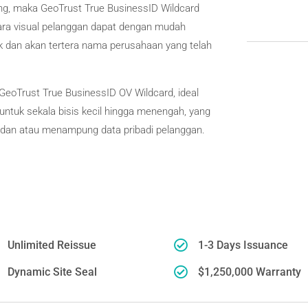
jang, maka GeoTrust True BusinessID Wildcard
cara visual pelanggan dapat dengan mudah
ik dan akan tertera nama perusahaan yang telah
 GeoTrust True BusinessID OV Wildcard, ideal
ntuk sekala bisis kecil hingga menengah, yang
n, dan atau menampung data pribadi pelanggan.

Unlimited Reissue
1-3 Days Issuance

Dynamic Site Seal
$1,250,000 Warranty