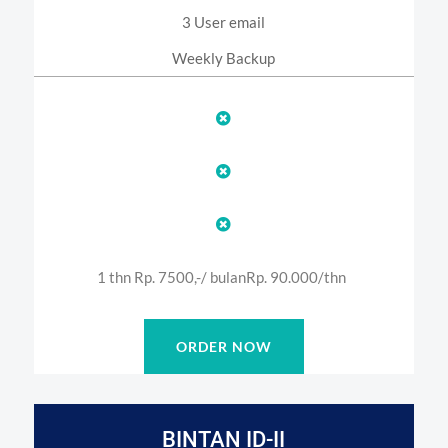
3 User email
Weekly Backup



1 thn Rp. 7500,-/ bulan
Rp. 90.000/thn
ORDER NOW
BINTAN ID-II