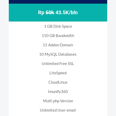
Rp
50k
43.5K/bln
1 GB Disk Space
150 GB Bandwidth
15 Addon Domain
10 MySQL Databases
Unlimited Free SSL
LiteSpeed
CloudLinux
Imunify360
Multi php Version
Unlimited User email