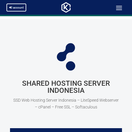
account

SHARED HOSTING SERVER
INDONESIA
SSD Web Hosting Server Indonesia – LiteSpeed Webserver
– cPanel – Free SSL – Softaculous