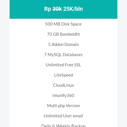
Rp
30k
25K/bln
500 MB Disk Space
70 GB Bandwidth
5 Addon Domain
7 MySQL Databases
Unlimited Free SSL
LiteSpeed
CloudLinux
Imunify360
Multi php Version
Unlimited User email
Daily & Weekly Backup