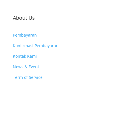
About Us
Pembayaran
Konfirmasi Pembayaran
Kontak Kami
News & Event
Term of Service
Jakarta
JL. Alternatif Cibubur
Grand Cibubur No. C2