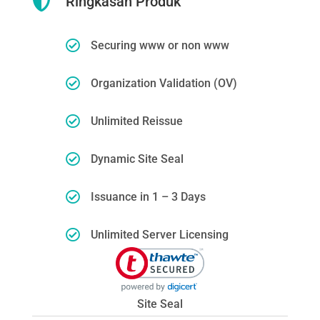

Ringkasan Produk

Securing www or non www

Organization Validation (OV)

Unlimited Reissue

Dynamic Site Seal

Issuance in 1 – 3 Days

Unlimited Server Licensing
Site Seal