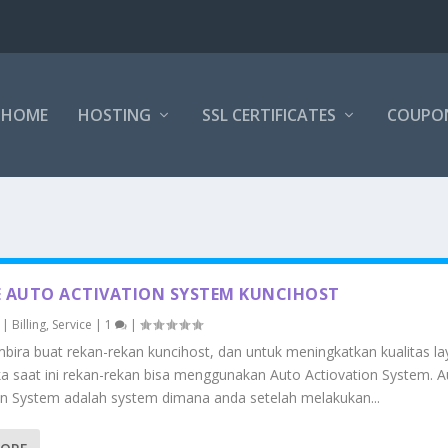
HOME
HOSTING
SSL CERTIFICATES
COUPO
 AUTO ACTIVATION SYSTEM KUNCIHOST
|
Billing
,
Service
|
1
|
bira buat rekan-rekan kuncihost, dan untuk meningkatkan kualitas l
a saat ini rekan-rekan bisa menggunakan Auto Actiovation System. A
on System adalah system dimana anda setelah melakukan...