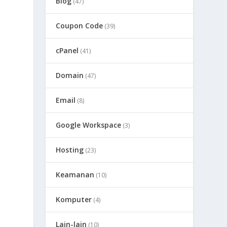
Blog
(47)
Coupon Code
(39)
cPanel
(41)
Domain
(47)
Email
(8)
Google Workspace
(3)
Hosting
(23)
Keamanan
(10)
Komputer
(4)
Lain-lain
(10)