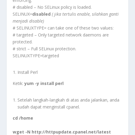
enforcing.
# disabled – No SELinux policy is loaded.
SELINUX=
disabled
( jika tertulis enable, silahkan ganti
menjadi disable)
# SELINUXTYPE= can take one of these two values:
# targeted – Only targeted network daemons are
protected.
# strict – Full SELinux protection.
SELINUXTYPE=targeted
Install Perl
Ketik:
yum -y install perl
Setelah langkah-langkah di atas anda jalankan, anda
sudah dapat menginstall cpanel.
cd /home
wget -N http://httpupdate.cpanel.net/latest