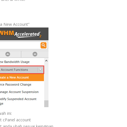
e a New Account”
ah ini:
t cPanel account
at anda ubah sesuai keinginan