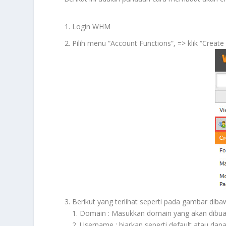
Login WHM
Pilih menu “Account Functions”, => klik “Creat
Berikut yang terlihat seperti pada gambar dibaw
1. Domain : Masukkan domain yang akan dibua
2. Username : biarkan seperti default atau dap