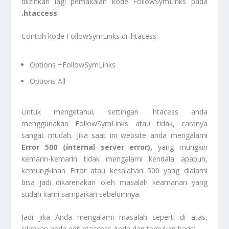
diizinkan lagi pemakaian kode FollowSymLinks pada
.htaccess
.
Contoh kode FollowSymLinks di .htacess:
Options +FollowSymLinks
Options All
Untuk mengetahui, settingan .htacess anda
menggunakan FollowSymLinks atau tidak, caranya
sangat mudah. Jika saat ini website anda mengalami
Error 500 (internal server error),
yang mungkin
kemarin-kemarin tidak mengalami kendala apapun,
kemungkinan Error atau kesalahan 500 yang dialami
bisa jadi dikarenakan oleh masalah keamanan yang
sudah kami sampaikan sebelumnya.
Jadi jika Anda mengalami masalah seperti di atas,
silahkan anda edit.htaccess Anda dan temukan baris: