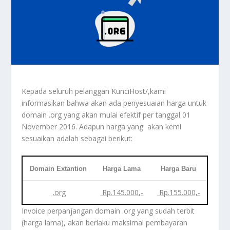
Kepada seluruh pelanggan KunciHost/,kami
informasikan bahwa akan ada penyesuaian harga untuk
domain .org yang akan mulai efektif per tanggal 01
November 2016. Adapun harga yang akan kemi
sesuaikan adalah sebagai berikut:
Domain Extantion
Harga Lama
Harga Baru
.org
Rp.145.000,-
Rp.155.000,-
Invoice perpanjangan domain .org yang sudah terbit
(harga lama), akan berlaku maksimal pembayaran