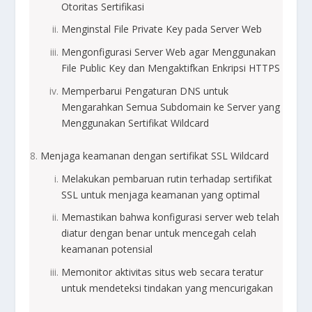
Otoritas Sertifikasi
Menginstal File Private Key pada Server Web
Mengonfigurasi Server Web agar Menggunakan
File Public Key dan Mengaktifkan Enkripsi HTTPS
Memperbarui Pengaturan DNS untuk
Mengarahkan Semua Subdomain ke Server yang
Menggunakan Sertifikat Wildcard
Menjaga keamanan dengan sertifikat SSL Wildcard
Melakukan pembaruan rutin terhadap sertifikat
SSL untuk menjaga keamanan yang optimal
Memastikan bahwa konfigurasi server web telah
diatur dengan benar untuk mencegah celah
keamanan potensial
Memonitor aktivitas situs web secara teratur
untuk mendeteksi tindakan yang mencurigakan