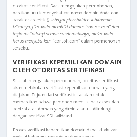
otoritas sertifikasi. Saat mengajukan permohonan,
pastikan untuk menyebutkan nama domain Anda dan
karakter asterisk (
) sebagai placeholder subdomain.
Misalnya, jika Anda memiliki domain “contoh.com” dan
ingin melindungi semua subdomain-nya, maka Anda
harus menyebutkan “
.contoh.com” dalam permohonan
tersebut.
VERIFIKASI KEPEMILIKAN DOMAIN
OLEH OTORITAS SERTIFIKASI
Setelah mengajukan permohonan, otoritas sertifikasi
akan melakukan verifikasi kepemilikan domain yang
diajukan. Tujuan dari verifikasi ini adalah untuk
memastikan bahwa pemohon memiliki hak akses dan
kontrol atas domain yang diminta untuk dilindungi
dengan sertifikat SSL wildcard.
Proses verifikasi kepemilikan domain dapat dilakukan
melalui beberapa metode berbeda seperti: