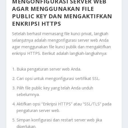
MENGONFIGURASI SERVER WEB
AGAR MENGGUNAKAN FILE
PUBLIC KEY DAN MENGAKTIFKAN
ENKRIPSI HTTPS
Setelah berhasil memasang file kunci privat, langkah
selanjutnya adalah mengonfigurasi server web Anda
agar menggunakan file kunci publik dan mengaktifkan
enkripsi HTTPS. Berikut adalah langkah-langkahnya:
Buka pengaturan server web Anda.
Cari opsi untuk mengonfigurasi sertifikat SSL.
Pilih file public key yang telah Anda unduh
sebelumnya.
Aktifkan opsi “Enkripsi HTTPS” atau “SSL/TLS” pada
pengaturan server web.
Simpan konfigurasi dan restart server web jika
diperlukan.