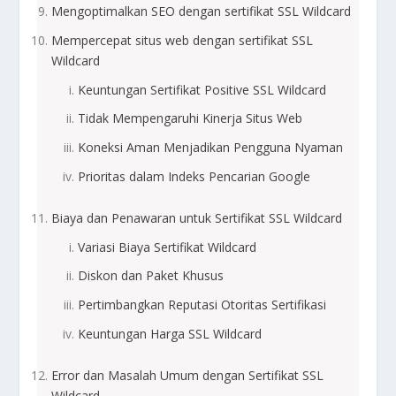
Mengoptimalkan SEO dengan sertifikat SSL Wildcard
Mempercepat situs web dengan sertifikat SSL
Wildcard
Keuntungan Sertifikat Positive SSL Wildcard
Tidak Mempengaruhi Kinerja Situs Web
Koneksi Aman Menjadikan Pengguna Nyaman
Prioritas dalam Indeks Pencarian Google
Biaya dan Penawaran untuk Sertifikat SSL Wildcard
Variasi Biaya Sertifikat Wildcard
Diskon dan Paket Khusus
Pertimbangkan Reputasi Otoritas Sertifikasi
Keuntungan Harga SSL Wildcard
Error dan Masalah Umum dengan Sertifikat SSL
Wildcard