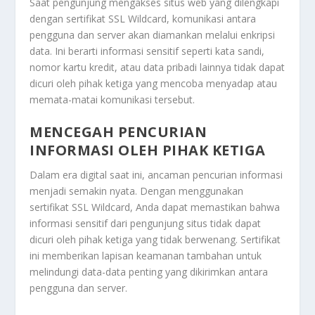
Saat pengunjung mengakses situs web yang dilengkapi
dengan sertifikat SSL Wildcard, komunikasi antara
pengguna dan server akan diamankan melalui enkripsi
data. Ini berarti informasi sensitif seperti kata sandi,
nomor kartu kredit, atau data pribadi lainnya tidak dapat
dicuri oleh pihak ketiga yang mencoba menyadap atau
memata-matai komunikasi tersebut.
MENCEGAH PENCURIAN
INFORMASI OLEH PIHAK KETIGA
Dalam era digital saat ini, ancaman pencurian informasi
menjadi semakin nyata. Dengan menggunakan
sertifikat SSL Wildcard, Anda dapat memastikan bahwa
informasi sensitif dari pengunjung situs tidak dapat
dicuri oleh pihak ketiga yang tidak berwenang. Sertifikat
ini memberikan lapisan keamanan tambahan untuk
melindungi data-data penting yang dikirimkan antara
pengguna dan server.