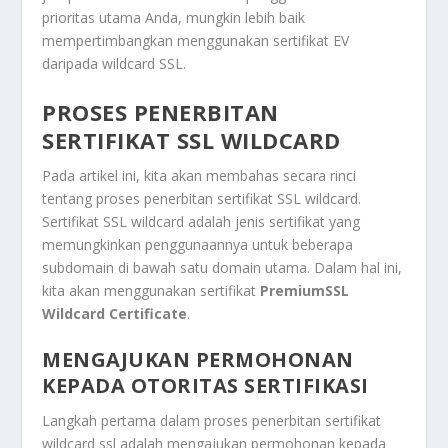
prioritas utama Anda, mungkin lebih baik
mempertimbangkan menggunakan sertifikat EV
daripada wildcard SSL.
PROSES PENERBITAN
SERTIFIKAT SSL WILDCARD
Pada artikel ini, kita akan membahas secara rinci
tentang proses penerbitan sertifikat SSL wildcard.
Sertifikat SSL wildcard adalah jenis sertifikat yang
memungkinkan penggunaannya untuk beberapa
subdomain di bawah satu domain utama. Dalam hal ini,
kita akan menggunakan sertifikat
PremiumSSL
Wildcard Certificate
.
MENGAJUKAN PERMOHONAN
KEPADA OTORITAS SERTIFIKASI
Langkah pertama dalam proses penerbitan sertifikat
wildcard ssl adalah mengajukan permohonan kepada