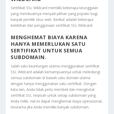
Sertifikat SSL Wildcard memiliki beberapa keunggulan
yang membuatnya menjadi pilihan yang populer bagi
banyak pemilik situs web. Berikut adalah beberapa
kelebihan dari penggunaan sertifikat SSL Wildcard:
MENGHEMAT BIAYA KARENA
HANYA MEMERLUKAN SATU
SERTIFIKAT UNTUK SEMUA
SUBDOMAIN.
Salah satu keuntungan utama menggunakan sertifikat
SSL Wildcard adalah kemampuannya untuk melindungi
semua subdomain di bawah satu domain utama
dengan hanya menggunakan satu sertifikat. Dengan
kata lain, Anda tidak perlu membeli dan menginstal
sertifikat SSL terpisah untuk setiap subdomain yang
Anda miliki. Hal ini dapat menghemat biaya operasional,
terutama jika Anda memiliki banyak subdomain.