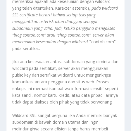
memeriksa apakah ada kesesuaian dengan wildcard
yang telah ditentukan. Karakter asterisk (
) pada wildcard
SSL certificate berarti bahwa setiap teks yang
menggantikan asterisk akan dianggap sebagai
subdomain yang valid. Jadi, ketika pengguna mengakses
“blog.contoh.com” atau “shop.contoh.com”, server akan
menemukan kesesuaian dengan wildcard “
.contoh.com”
pada sertifikat.
Jika ada kesesuaian antara subdomain yang diminta dan
wildcard pada sertifikat, server akan menggunakan
public key dari sertifikat wildcard untuk mengenkripsi
komunikasi antara pengguna dan situs web. Proses
enkripsi ini memastikan bahwa informasi sensitif seperti
kata sandi, nomor kartu kredit, atau data pribadi lainnya
tidak dapat diakses oleh pihak yang tidak berwenang.
Wildcard SSL sangat berguna jika Anda memiliki banyak
subdomain di bawah domain utama dan ingin
melindunginya secara efisien tanpa harus membeli