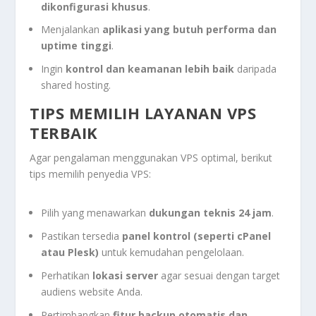
dikonfigurasi khusus
.
Menjalankan
aplikasi yang butuh performa dan
uptime tinggi
.
Ingin
kontrol dan keamanan lebih baik
daripada
shared hosting.
TIPS MEMILIH LAYANAN VPS
TERBAIK
Agar pengalaman menggunakan VPS optimal, berikut
tips memilih penyedia VPS:
Pilih yang menawarkan
dukungan teknis 24 jam
.
Pastikan tersedia
panel kontrol (seperti cPanel
atau Plesk)
untuk kemudahan pengelolaan.
Perhatikan
lokasi server
agar sesuai dengan target
audiens website Anda.
Pertimbangkan
fitur backup otomatis dan