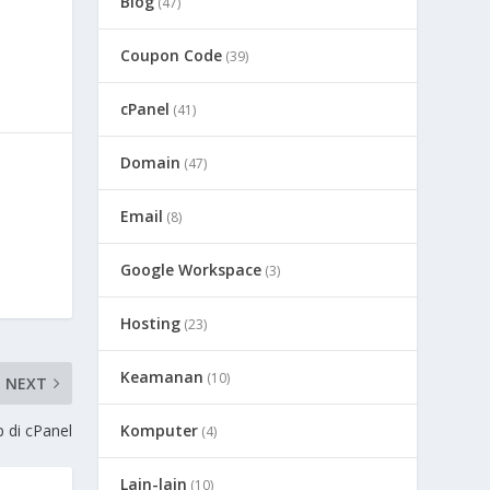
Blog
(47)
Coupon Code
(39)
cPanel
(41)
Domain
(47)
Email
(8)
Google Workspace
(3)
Hosting
(23)
Keamanan
(10)
NEXT
 di cPanel
Komputer
(4)
Lain-lain
(10)