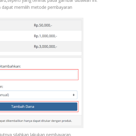
u,seperti yang terlihat pada gambar dibawah ini:
da dapat memilih metode pembayaran
jutnya silahkan lakukan pembayaran.