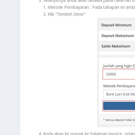
Selanjutnya anda akan dibawa pada halaman bar
1. Metode Pembayaran : Pada tahapan ini an
2. Klik
“Tambah Dana”
Anda akan ke masuk ke halaman invoice, selan