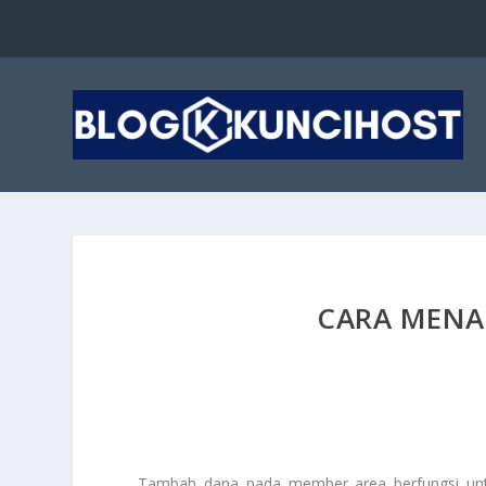
CARA MENA
Tambah dana pada member area berfungsi untu