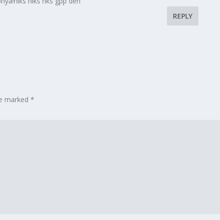
ya!hiks hiks hks gpp deh
REPLY
are marked
*