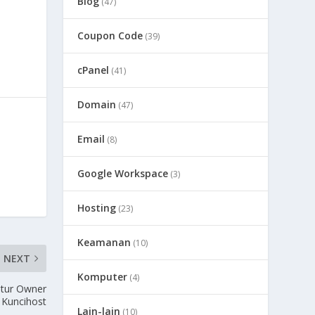
Blog
(47)
Coupon Code
(39)
cPanel
(41)
Domain
(47)
Email
(8)
Google Workspace
(3)
Hosting
(23)
Keamanan
(10)
NEXT
Komputer
(4)
tur Owner
Kuncihost
Lain-lain
(10)