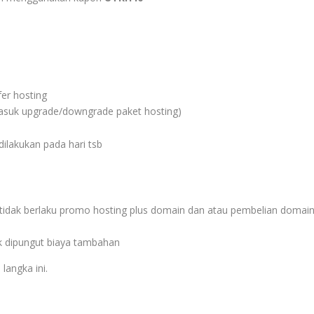
fer hosting
masuk upgrade/downgrade paket hosting)
ilakukan pada hari tsb
, tidak berlaku promo hosting plus domain dan atau pembelian domai
dak dipungut biaya tambahan
langka ini.