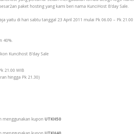
n besar2an paket hosting yang kami beri nama KunciHost B’day Sale.
aja yaitu di hari sabtu tanggal 23 April 2011 mulai Pk 06.00 – Pk 21.00
an 40%.
kon Kuncihost B’day Sale
 Pk 21.00 WIB
ran hingga Pk 21.30)
thn menggunakan kupon
UTKH50
thn menggunakan kupon
UTKH40