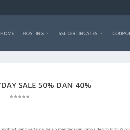
HOME
HOSTING
SSL CERTIFICATES
COUPO
’DAY SALE 50% DAN 40%
ncihost yang pertama. Selain mengadakan lomba design logo Kunci