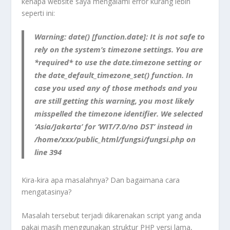
kenapa website saya mengalami error kurang lebih
seperti ini:
Warning
: date() [function.date]: It is not safe to
rely on the system’s timezone settings. You are
*required* to use the
date.timezone setting or
the date_default_timezone_set() function. In
case you used any of those methods and you
are still getting this warning, you most likely
misspelled the timezone identifier. We selected
‘Asia/Jakarta’ for ‘WIT/7.0/no DST’ instead in
/home/xxx/public_html/fungsi/fungsi.php
on
line
394
Kira-kira apa masalahnya? Dan bagaimana cara
mengatasinya?
Masalah tersebut terjadi dikarenakan script yang anda
pakai masih menggunakan struktur PHP versi lama,