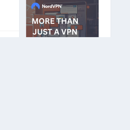
CATEGORIES
NEXT
Affiliate
(2)
ustus 2015
Billing
(10)