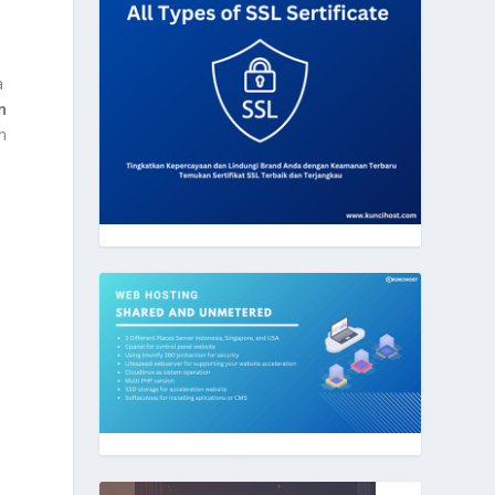
a
n
n