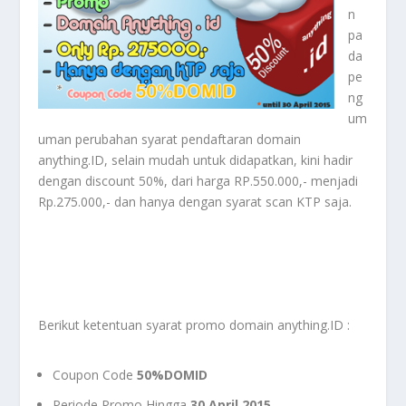
n
pa
da
pe
ng
um
uman perubahan syarat pendaftaran domain
anything.ID, selain mudah untuk didapatkan, kini hadir
dengan discount 50%, dari harga RP.550.000,- menjadi
Rp.275.000,- dan hanya dengan syarat scan KTP saja.
Berikut ketentuan syarat promo domain anything.ID :
Coupon Code
50%DOMID
Periode Promo Hingga
30 April 2015